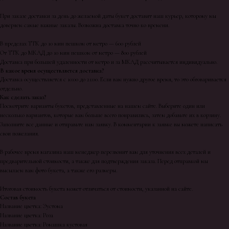
При заказе доставки за день до желаемой даты букет доставит наш курьер, которому мы
доверяем самые важные заказы. Возможна доставка точно ко времени.
В пределах ТТК до 10 мин пешком от метро — 600 рублей
От ТТК до МКАД до 10 мин пешком от метро — 800 рублей
Доставка при большей удаленности от метро и за МКАД рассчитывается индивидуально.
В какое время осуществляется доставка?
Доставка осуществляется с 10:00 до 21:00. Если вам нужно другое время, то это обговаривается
отдельно.
Как сделать заказ?
Посмотрите варианты букетов, представленные на нашем сайте. Выберите один или
несколько вариантов, которые вам больше всего понравились, затем добавьте их в корзину.
Заполните все данные и отправьте нам заявку. В комментарии к заявке вы можете написать
свои пожелания.
В рабочее время магазина наш менеджер перезвонит вам для уточнения всех деталей и
предварительной стоимости, а также для подтверждения заказа. Перед отправкой мы
высылаем вам фото букета, а также его размеры.
Итоговая стоимость букета может отличаться от стоимости, указанной на сайте.
Состав букета
Название цветка: Эустома
Название цветка: Роза
Название цветка: Ромашка кустовая