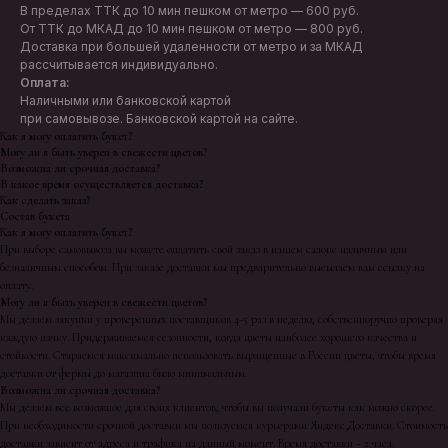
В пределах ТТК до 10 мин пешком от метро — 600 руб.
От ТТК до МКАД до 10 мин пешком от метро — 800 руб.
Доставка при большей удаленности от метро и за МКАД
рассчитывается индивидуально.
Оплата:
Наличными или банковской картой
при самовывозе. Банковской картой на сайте.
Как я могу оплатить букет?
Могу ли я быть уверен в свежести цветов?
Возможна ли срочная доставка?
В какое время осуществляется доставка?
Как сделать заказ?
Состав букета
Как я могу оплатить букет?
При выборе самовывоза вы можете оплатить свой заказ в нашем салоне наличным или
безналичным способом. При заказе доставки мы предварительно высылаем вам ссылку на
оплату.
Могу ли я быть уверен в свежести цветов?
Мы делаем закупки у проверенных поставщиков 4-5 раз в неделю, собственноручно проверяя
каждую пачку. Придерживаемся сезонности, когда цветы наиболее хорошего качества и
стойкости. Стараемся максимально использовать выращенные в России цветы, чтобы время
доставки от фермы до магазина было минимальным.
Возможна ли срочная доставка?
Мы делаем все возможное для своих клиентов, чтобы вы получали букеты как можно скорее.
При необходимости срочной доставки мы пользуемся курьерами Яндекс.Доставки. Стоимость
доставки зависит от адреса и трафика на данный момент. Время доставки ~ 2 часа.